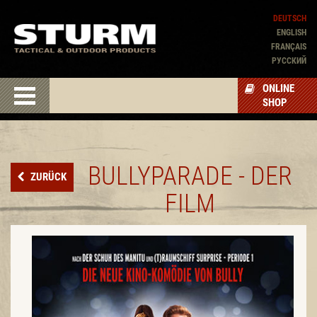
DEUTSCH
ENGLISH
FRANÇAIS
PУССКИЙ
ONLINE
SHOP
BULLYPARADE - DER
ZURÜCK
FILM