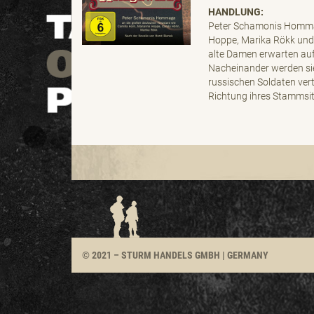
HANDLUNG:
Peter Schamonis Hommag
Hoppe, Marika Rökk und 
alte Damen erwarten auf
Nacheinander werden sie
russischen Soldaten vert
Richtung ihres Stammsi
© 2021 – STURM
HANDELS GMBH | GERMANY