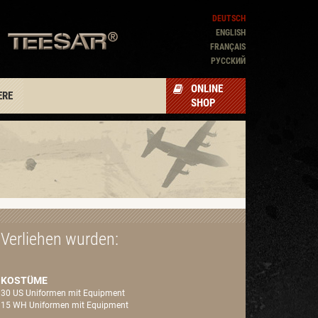
DEUTSCH
ENGLISH
FRANÇAIS
PУССКИЙ
ONLINE
ERE
SHOP
Verliehen wurden:
KOSTÜME
30 US Uniformen mit Equipment
15 WH Uniformen mit Equipment