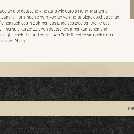
e an alte deutsche Kinostars wie Carola Höhn, Marianne
Camilla Horn, nach einem Roman von Horst Bienek: Acht adelige
 einem Schloss in Böhmen das Ende des Zweiten Weltkriegs.
 innerhalb kurzer Zeit von deutschen, amerikanischen und
eidigt, beschützt und befreit. Am Ende flüchten sie noch einmal in
tzes am Rhein.
HIN