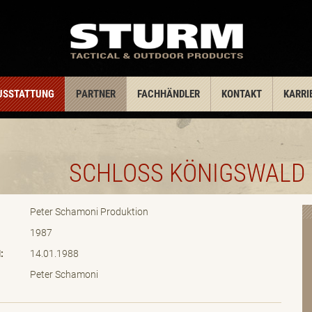
USSTATTUNG
PARTNER
FACHHÄNDLER
KONTAKT
KARRI
SCHLOSS KÖNIGSWALD
Peter Schamoni Produktion
1987
:
14.01.1988
Peter Schamoni