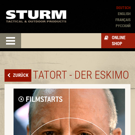
DEUTSCH
ENGLISH
FRANÇAIS
PУССКИЙ
ONLINE
SHOP
TATORT - DER ESKIMO
ZURÜCK