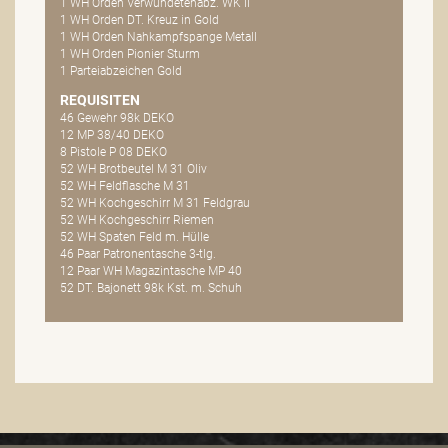
1 WH Orden Verwundetenabz. WK II
1 WH Orden DT. Kreuz in Gold
1 WH Orden Nahkampfspange Metall
1 WH Orden Pionier Sturm
1 Parteiabzeichen Gold
REQUISITEN
46 Gewehr 98k DEKO
12 MP 38/40 DEKO
8 Pistole P 08 DEKO
52 WH Brotbeutel M 31 Oliv
52 WH Feldflasche M 31
52 WH Kochgeschirr M 31 Feldgrau
52 WH Kochgeschirr Riemen
52 WH Spaten Feld m. Hülle
46 Paar Patronentasche 3-tlg.
12 Paar WH Magazintasche MP 40
52 DT. Bajonett 98k Kst. m. Schuh