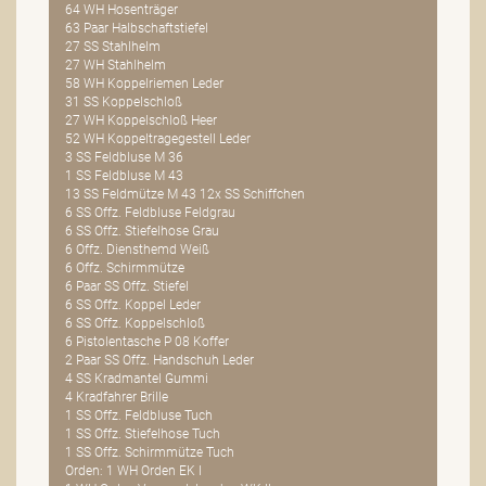
64 WH Hosenträger
63 Paar Halbschaftstiefel
27 SS Stahlhelm
27 WH Stahlhelm
58 WH Koppelriemen Leder
31 SS Koppelschloß
27 WH Koppelschloß Heer
52 WH Koppeltragegestell Leder
3 SS Feldbluse M 36
1 SS Feldbluse M 43
13 SS Feldmütze M 43 12x SS Schiffchen
6 SS Offz. Feldbluse Feldgrau
6 SS Offz. Stiefelhose Grau
6 Offz. Diensthemd Weiß
6 Offz. Schirmmütze
6 Paar SS Offz. Stiefel
6 SS Offz. Koppel Leder
6 SS Offz. Koppelschloß
6 Pistolentasche P 08 Koffer
2 Paar SS Offz. Handschuh Leder
4 SS Kradmantel Gummi
4 Kradfahrer Brille
1 SS Offz. Feldbluse Tuch
1 SS Offz. Stiefelhose Tuch
1 SS Offz. Schirmmütze Tuch
Orden: 1 WH Orden EK I