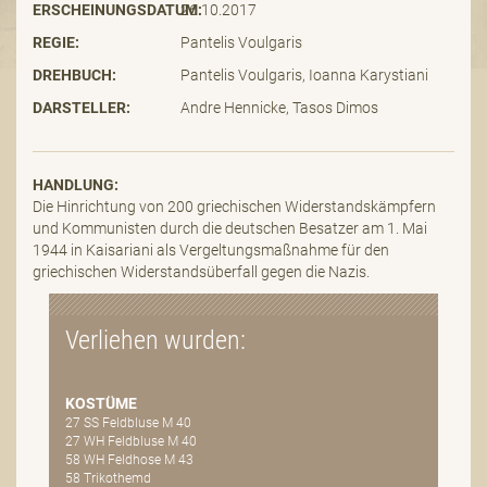
ERSCHEINUNGSDATUM:
26.10.2017
REGIE:
Pantelis Voulgaris
DREHBUCH:
Pantelis Voulgaris, Ioanna Karystiani
DARSTELLER:
Andre Hennicke, Tasos Dimos
HANDLUNG:
Die Hinrichtung von 200 griechischen Widerstandskämpfern
und Kommunisten durch die deutschen Besatzer am 1. Mai
1944 in Kaisariani als Vergeltungsmaßnahme für den
griechischen Widerstandsüberfall gegen die Nazis.
Verliehen wurden:
KOSTÜME
27 SS Feldbluse M 40
27 WH Feldbluse M 40
58 WH Feldhose M 43
58 Trikothemd