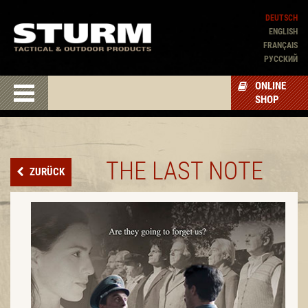
DEUTSCH
ENGLISH
FRANÇAIS
PУССКИЙ
ONLINE
SHOP
THE LAST NOTE
ZURÜCK