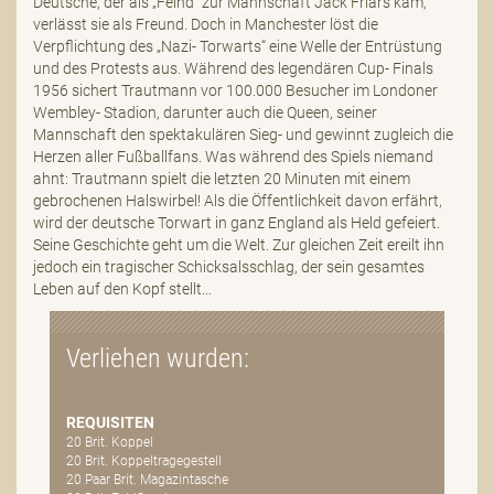
Deutsche, der als „Feind“ zur Mannschaft Jack Friars kam,
verlässt sie als Freund. Doch in Manchester löst die
Verpflichtung des „Nazi- Torwarts“ eine Welle der Entrüstung
und des Protests aus. Während des legendären Cup- Finals
1956 sichert Trautmann vor 100.000 Besucher im Londoner
Wembley- Stadion, darunter auch die Queen, seiner
Mannschaft den spektakulären Sieg- und gewinnt zugleich die
Herzen aller Fußballfans. Was während des Spiels niemand
ahnt: Trautmann spielt die letzten 20 Minuten mit einem
gebrochenen Halswirbel! Als die Öffentlichkeit davon erfährt,
wird der deutsche Torwart in ganz England als Held gefeiert.
Seine Geschichte geht um die Welt. Zur gleichen Zeit ereilt ihn
jedoch ein tragischer Schicksalsschlag, der sein gesamtes
Leben auf den Kopf stellt…
Verliehen wurden:
REQUISITEN
20 Brit. Koppel
20 Brit. Koppeltragegestell
20 Paar Brit. Magazintasche