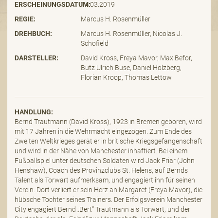
ERSCHEINUNGSDATUM:
14.03.2019
REGIE:
Marcus H. Rosenmüller
DREHBUCH:
Marcus H. Rosenmüller, Nicolas J.
Schofield
DARSTELLER:
David Kross, Freya Mavor, Max Befor,
Butz Ulrich Buse, Daniel Holzberg,
Florian Kroop, Thomas Lettow
HANDLUNG:
Bernd Trautmann (David Kross), 1923 in Bremen geboren, wird
mit 17 Jahren in die Wehrmacht eingezogen. Zum Ende des
Zweiten Weltkrieges gerät er in britische Kriegsgefangenschaft
und wird in der Nähe von Manchester inhaftiert. Bei einem
Fußballspiel unter deutschen Soldaten wird Jack Friar (John
Henshaw), Coach des Provinzclubs St. Helens, auf Bernds
Talent als Torwart aufmerksam, und engagiert ihn für seinen
Verein. Dort verliert er sein Herz an Margaret (Freya Mavor), die
hübsche Tochter seines Trainers. Der Erfolgsverein Manchester
City engagiert Bernd „Bert“ Trautmann als Torwart, und der