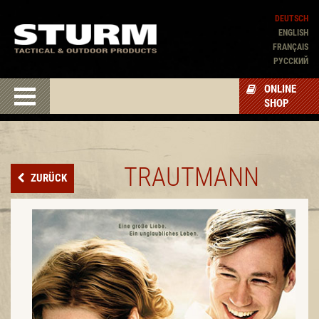
DEUTSCH
ENGLISH
FRANÇAIS
PУССКИЙ
ONLINE
SHOP
TRAUTMANN
ZURÜCK