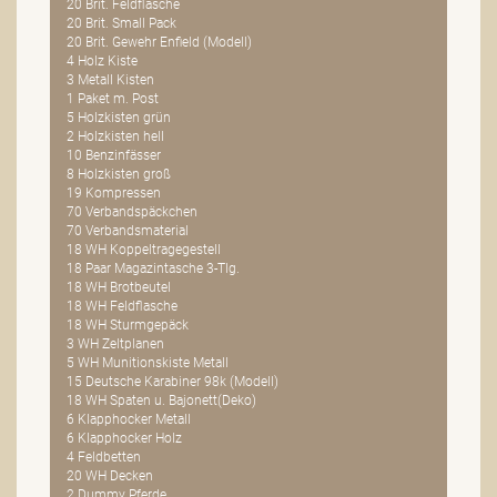
20 Brit. Feldflasche
20 Brit. Small Pack
20 Brit. Gewehr Enfield (Modell)
4 Holz Kiste
3 Metall Kisten
1 Paket m. Post
5 Holzkisten grün
2 Holzkisten hell
10 Benzinfässer
8 Holzkisten groß
19 Kompressen
70 Verbandspäckchen
70 Verbandsmaterial
18 WH Koppeltragegestell
18 Paar Magazintasche 3-Tlg.
18 WH Brotbeutel
18 WH Feldflasche
18 WH Sturmgepäck
3 WH Zeltplanen
5 WH Munitionskiste Metall
15 Deutsche Karabiner 98k (Modell)
18 WH Spaten u. Bajonett(Deko)
6 Klapphocker Metall
6 Klapphocker Holz
4 Feldbetten
20 WH Decken
2 Dummy Pferde