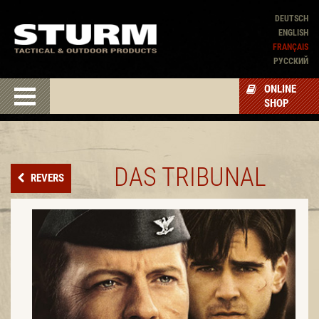
DEUTSCH
ENGLISH
FRANÇAIS
PУССКИЙ
ONLINE
SHOP
DAS TRIBUNAL
REVERS