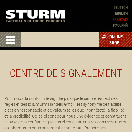
DEUTSCH
ENGLISH
FRANÇAIS
PУССКИЙ
ONLINE
SHOP
CENTRE DE SIGNALEMENT
Pour nous, la conformité signifie plus que le simple respect des
règles et des lois. Sturm Handels GmbH est synonyme de fiabilité,
d'action responsable et de valeurs telles que l'honnêteté, la fiabilité
et la crédibilité. Celles-ci sont pour nous une évidence et constituent
la base de la confiance que nos clients, partenaires commerciaux et
collaborateurs nous accordent chaque jour. Prendre ses