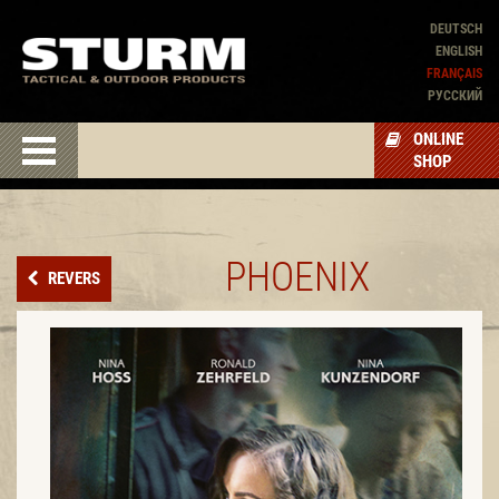
DEUTSCH
ENGLISH
FRANÇAIS
PУССКИЙ
ONLINE
SHOP
PHOENIX
REVERS