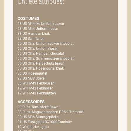
Ont été attribués:
COSTUMES
28 US M44 Ike Uniformjacken
28 US M44 Uniformhosen
33 US Hemden khaki
28 US Schiffchen
05 US Offz. Uniformjacken chocolat
05 US Offz. Uniformhosen
05 US Offz. Hemden chocolat
05 US Offz. Schirmmützen chocolat
05 US Offz. Halbschutz braun
05 US Offz. Hosengürtel khaki
30 US Hosengürtel
28 US M38 Stiefel
05 WH M43 Feldblusen
12 WH M43 Feldhosen
12 WH M43 Feldmützen
ACCESSOIRES
03 Russ. Rucksäcke Dawai
03 Russ. Magazintaschen PPSH Trommel
03 US M36 Sturmgepäcke
01 US Funkgerät BC1000 Tornister
10 Wolldecken grau