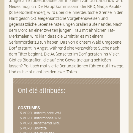
„ungeklärte Todesursache“ an. In Zeiten von Gorbatschow wird
Neues möglich: Die Hauptkommissarin der BRD, Nadja Paulitz
(Silke Bodenbender), wird über die innerdeutsche Grenze in den
Harz geschickt. Gegensätzliche Vorgehensweisen und
gegensätzliche Lebenseinstellungen prallen aufeinander. Nach
dem Mord an einer zweiten jungen Frau mit ähnlichen Tat-
Merkmalen wird klar, dass die Ermittler es mit einem
Serienmörder zu tun haben. Das von dichtem Wald umgebene
Dorf erstarrt in Angst, während eine verzweifelte Suche nach
dem Täter beginnt. Die Außenseiter im Dorf geraten ins Visier.
Gibt es Biografien, die auf eine Gewaltneigung schließen
lassen? Politisch motivierte Denunziationen führen auf Irrwege.
Und es bleibt nicht bei den zwei Toten.
Ont été attribués:
COSTUMES
15 VOPO Uniformjacke WM
15 VOPO Uniformhose WM
15 VOPO Diensthemd Grau
15 VOPO Krawatte