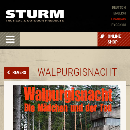
DEUTSCH
ENGLISH
FRANÇAIS
PУССКИЙ
ONLINE
SHOP
WALPURGISNACHT
REVERS