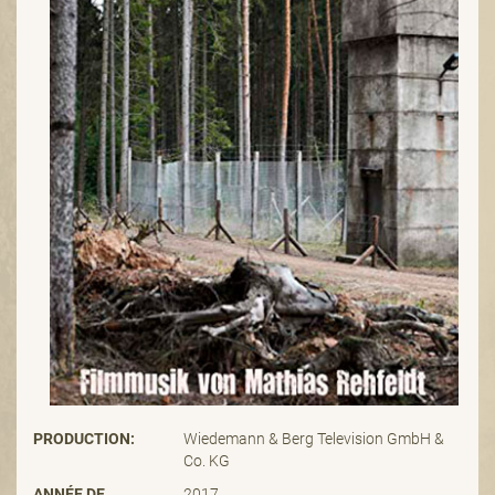
PRODUCTION:
Wiedemann & Berg Television GmbH &
Co. KG
ANNÉE DE
2017