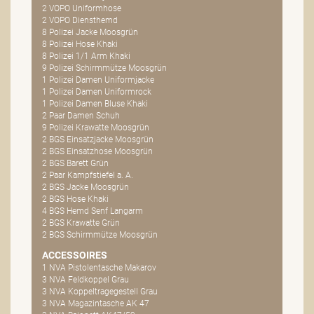
2 VOPO Uniformhose
2 VOPO Diensthemd
8 Polizei Jacke Moosgrün
8 Polizei Hose Khaki
8 Polizei 1/1 Arm Khaki
9 Polizei Schirmmütze Moosgrün
1 Polizei Damen Uniformjacke
1 Polizei Damen Uniformrock
1 Polizei Damen Bluse Khaki
2 Paar Damen Schuh
9 Polizei Krawatte Moosgrün
2 BGS Einsatzjacke Moosgrün
2 BGS Einsatzhose Moosgrün
2 BGS Barett Grün
2 Paar Kampfstiefel a. A.
2 BGS Jacke Moosgrün
2 BGS Hose Khaki
4 BGS Hemd Senf Langarm
2 BGS Krawatte Grün
2 BGS Schirmmütze Moosgrün
ACCESSOIRES
1 NVA Pistolentasche Makarov
3 NVA Feldkoppel Grau
3 NVA Koppeltragegestell Grau
3 NVA Magazintasche AK 47