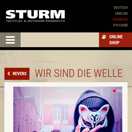
DEUTSCH
ENGLISH
FRANÇAIS
PУССКИЙ
ONLINE
SHOP
WIR SIND DIE WELLE
REVERS