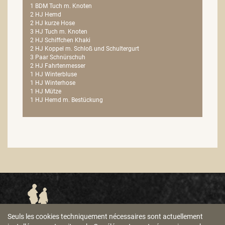
1 BDM Tuch m. Knoten
2 HJ Hemd
2 HJ kurze Hose
3 HJ Tuch m. Knoten
2 HJ Schiffchen Khaki
2 HJ Koppel m. Schloß und Schultergurt
3 Paar Schnürschuh
2 HJ Fahrtenmesser
1 HJ Winterbluse
1 HJ Winterhose
1 HJ Mütze
1 HJ Hemd m. Bestückung
Seuls les cookies techniquement nécessaires sont actuellement