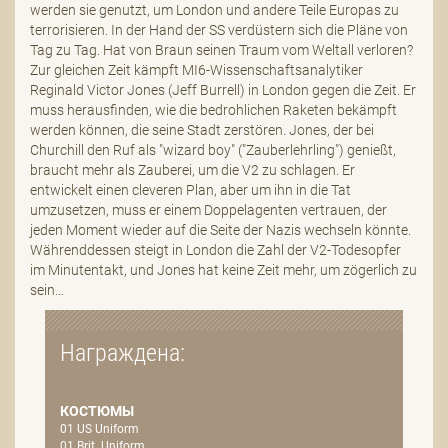
werden sie genutzt, um London und andere Teile Europas zu
terrorisieren. In der Hand der SS verdüstern sich die Pläne von
Tag zu Tag. Hat von Braun seinen Traum vom Weltall verloren?
Zur gleichen Zeit kämpft MI6-Wissenschaftsanalytiker
Reginald Victor Jones (Jeff Burrell) in London gegen die Zeit. Er
muss herausfinden, wie die bedrohlichen Raketen bekämpft
werden können, die seine Stadt zerstören. Jones, der bei
Churchill den Ruf als "wizard boy" ("Zauberlehrling") genießt,
braucht mehr als Zauberei, um die V2 zu schlagen. Er
entwickelt einen cleveren Plan, aber um ihn in die Tat
umzusetzen, muss er einem Doppelagenten vertrauen, der
jeden Moment wieder auf die Seite der Nazis wechseln könnte.
Währenddessen steigt in London die Zahl der V2-Todesopfer
im Minutentakt, und Jones hat keine Zeit mehr, um zögerlich zu
sein…
Награждена:
КОСТЮМЫ
01 US Uniform
01 Brit. Uniform