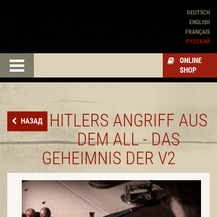
DEUTSCH
ENGLISH
FRANÇAIS
PУССКИЙ
ONLINE
SHOP
HITLERS ANGRIFF AUS
НАЗАД
DEM ALL - DAS
GEHEIMNIS DER V2