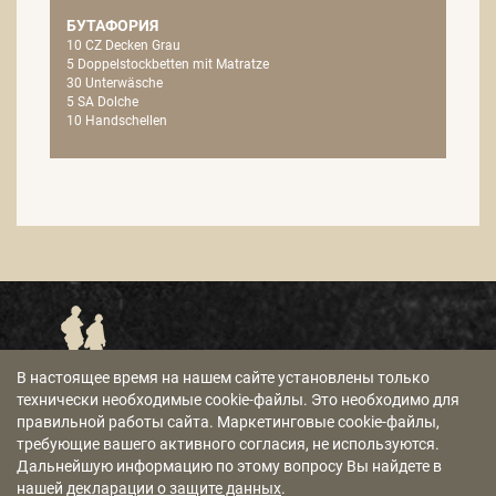
БУТАФОРИЯ
10 CZ Decken Grau
5 Doppelstockbetten mit Matratze
30 Unterwäsche
5 SA Dolche
10 Handschellen
В настоящее время на нашем сайте установлены только
ЦЕНТР ПО СБОРУ ИНФОРМАЦИИ
ОБЩИЕ КОММЕРЧЕСКИЕ УСЛОВИЯ
технически необходимые cookie-файлы. Это необходимо для
правильной работы сайта. Маркетинговые cookie-файлы,
требующие вашего активного согласия, не используются.
ВЫХОДНЫЕ ДАННЫЕ
ПОЛИТИКА КОНФИДЕНЦИАЛЬНОСТИ
Дальнейшую информацию по этому вопросу Вы найдете в
нашей
декларации о защите данных
.