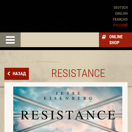
DEUTSCH
ENGLISH
FRANÇAIS
PУССКИЙ
ONLINE
SHOP
RESISTANCE
НАЗАД