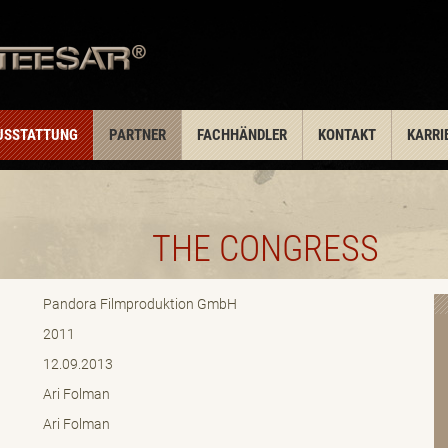
USSTATTUNG
PARTNER
FACHHÄNDLER
KONTAKT
KARRI
THE CONGRESS
Pandora Filmproduktion GmbH
2011
12.09.2013
Ari Folman
Ari Folman