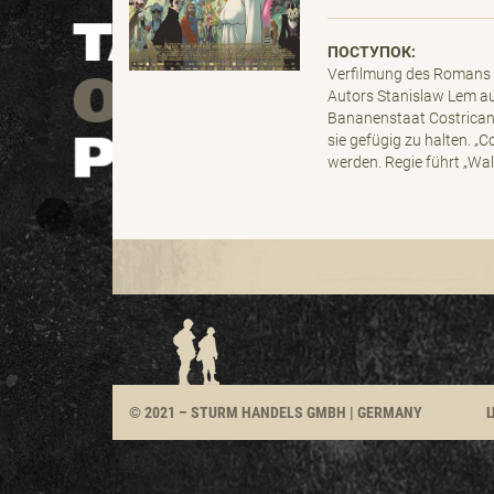
ПОСТУПОК:
Verfilmung des Romans „
Autors Stanislaw Lem au
Bananenstaat Costricana
sie gefügig zu halten. „
werden. Regie führt „Wal
© 2021 – STURM
HANDELS GMBH | GERMANY