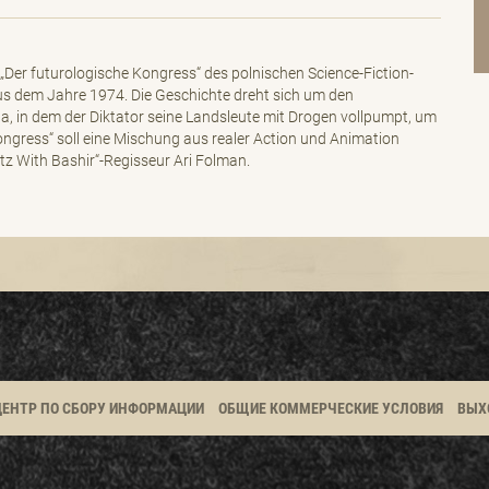
Der futurologische Kongress“ des polnischen Science-Fiction-
s dem Jahre 1974. Die Geschichte dreht sich um den
, in dem der Diktator seine Landsleute mit Drogen vollpumpt, um
Congress“ soll eine Mischung aus realer Action und Animation
tz With Bashir“-Regisseur Ari Folman.
ЦЕНТР ПО СБОРУ ИНФОРМАЦИИ
ОБЩИЕ КОММЕРЧЕСКИЕ УСЛОВИЯ
ВЫХ