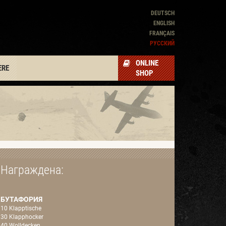
DEUTSCH
ENGLISH
FRANÇAIS
PУССКИЙ
ONLINE
ERE
SHOP
Награждена:
БУТАФОРИЯ
10 Klapptische
30 Klapphocker
40 Wolldecken