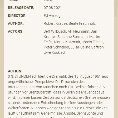
RELEASE DATE:
07.08.2021
DIRECTOR:
Ed Herzog
AUTHOR:
Robert Krause, Beate Fraunholz
ACTORS:
Jeff Wilbusch, Alli Neumann, Jan
Krauter, Susanne Bormann, Martin
Feifel, Moritz Katzmair, Jördis Triebel,
Peter Schneider, Luisa-Céline Gaffron,
Uwe Kockisch
ACTION:
3 ½ STUNDEN schildert die Dramatik des 13. August 1961 aus
ungewöhnlicher Perspektive. Die Reisenden des
Interzonenzuges von München nach Ost-Berlin erfahren 3 ½
Stunden vor Grenzübertritt, dass in Berlin die Mauer gebaut
wird. In dieser kurzen Zeit bis zur ostdeutschen Grenze müssen
sie eine existenzielle Entscheidung treffen: Aussteigen oder
Weiterfahren. Nur noch wenige Stopps bis zur Grenze, die Zeit
läuft unaufhaltsam, Geheimnisse, Ängste, Sehnsüchte und