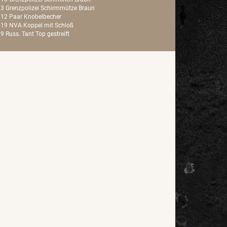
3 Grenzpolizei Schirmmütze Braun
12 Paar Knobelbecher
19 NVA Koppel mit Schloß
9 Russ. Tant Top gestreift