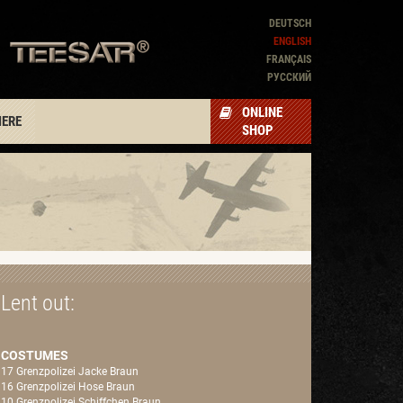
DEUTSCH
ENGLISH
FRANÇAIS
PУССКИЙ
ONLINE
IERE
SHOP
Lent out:
COSTUMES
17 Grenzpolizei Jacke Braun
16 Grenzpolizei Hose Braun
10 Grenzpolizei Schiffchen Braun