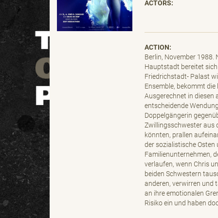
ACTORS:
ACTION:
Berlin, November 1988. N
Hauptstadt bereitet sich
Friedrichstadt- Palast w
Ensemble, bekommt die l
Ausgerechnet in diesen 
entscheidende Wendung g
Doppelgängerin gegenübe
Zwillingsschwester aus d
könnten, prallen aufeina
der sozialistische Oste
Familienunternehmen, de
verlaufen, wenn Chris u
beiden Schwestern tausc
anderen, verwirren und t
an ihre emotionalen Gre
Risiko ein und haben do