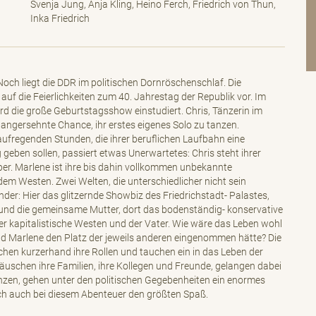
Svenja Jung, Anja Kling, Heino Ferch, Friedrich von Thun,
Inka Friedrich
och liegt die DDR im politischen Dornröschenschlaf. Die
 auf die Feierlichkeiten zum 40. Jahrestag der Republik vor. Im
ird die große Geburtstagsshow einstudiert. Chris, Tänzerin im
angersehnte Chance, ihr erstes eigenes Solo zu tanzen.
aufregenden Stunden, die ihrer beruflichen Laufbahn eine
eben sollen, passiert etwas Unerwartetes: Chris steht ihrer
r. Marlene ist ihre bis dahin vollkommen unbekannte
em Westen. Zwei Welten, die unterschiedlicher nicht sein
nder: Hier das glitzernde Showbiz des Friedrichstadt- Palastes,
n und die gemeinsame Mutter, dort das bodenständig- konservative
r kapitalistische Westen und der Vater. Wie wäre das Leben wohl
nd Marlene den Platz der jeweils anderen eingenommen hätte? Die
hen kurzerhand ihre Rollen und tauchen ein in das Leben der
äuschen ihre Familien, ihre Kollegen und Freunde, gelangen dabei
nzen, gehen unter den politischen Gegebenheiten ein enormes
ch auch bei diesem Abenteuer den größten Spaß.