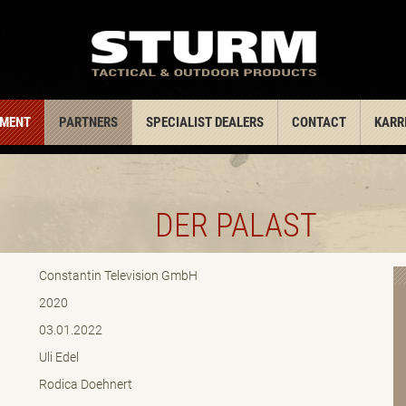
PMENT
PARTNERS
SPECIALIST DEALERS
CONTACT
KARR
DER PALAST
Constantin Television GmbH
2020
03.01.2022
Uli Edel
Rodica Doehnert