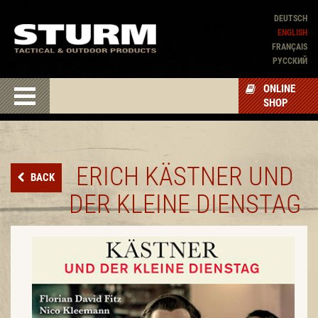
DEUTSCH
ENGLISH
FRANÇAIS
PУССКИЙ
ONLINE
SHOP
ERICH KÄSTNER UND
BACK
DER KLEINE DIENSTAG