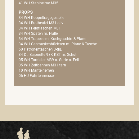
41 WH Stahlhelme M35
PROPS
34 WH Koppeltragegestelle
34 WH Brotbeutel M31 oliv
34 WH Feldflaschen M31
34 WH Spaten m. Hülle
34 WH Trapeze m. Kochgeschirr & Plane
34 WH Gasmaskenbüchsen m. Plane & Tasche
50 Patronentaschen 3-tlg.
34 Dt. Bajonette 98K KST m. Schuh
05 WH Tornister M39 o. Gurte o. Fell
05 WH Zeltbahnen M31 tarn
10 WH Mantelriemen
06 HJ Fahrtenmesser