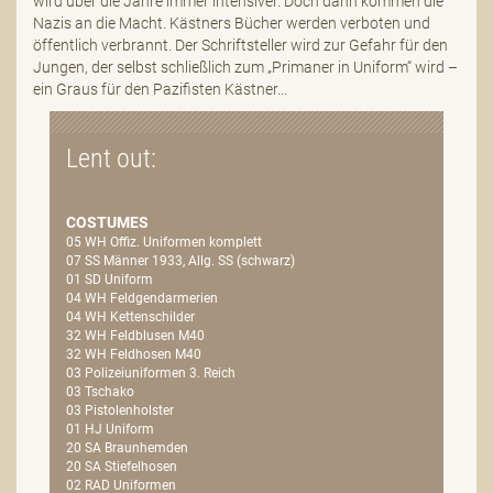
wird über die Jahre immer intensiver. Doch dann kommen die
Nazis an die Macht. Kästners Bücher werden verboten und
öffentlich verbrannt. Der Schriftsteller wird zur Gefahr für den
Jungen, der selbst schließlich zum „Primaner in Uniform“ wird –
ein Graus für den Pazifisten Kästner...
Lent out:
COSTUMES
05 WH Offiz. Uniformen komplett
07 SS Männer 1933, Allg. SS (schwarz)
01 SD Uniform
04 WH Feldgendarmerien
04 WH Kettenschilder
32 WH Feldblusen M40
32 WH Feldhosen M40
03 Polizeiuniformen 3. Reich
03 Tschako
03 Pistolenholster
01 HJ Uniform
20 SA Braunhemden
20 SA Stiefelhosen
02 RAD Uniformen