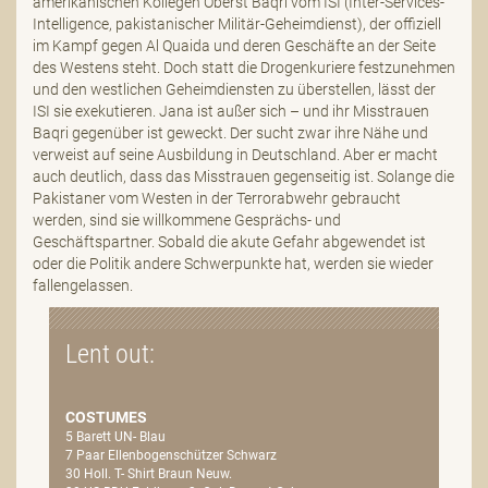
amerikanischen Kollegen Oberst Baqri vom ISI (Inter-Services-
Intelligence, pakistanischer Militär-Geheimdienst), der offiziell
im Kampf gegen Al Quaida und deren Geschäfte an der Seite
des Westens steht. Doch statt die Drogenkuriere festzunehmen
und den westlichen Geheimdiensten zu überstellen, lässt der
ISI sie exekutieren. Jana ist außer sich – und ihr Misstrauen
Baqri gegenüber ist geweckt. Der sucht zwar ihre Nähe und
verweist auf seine Ausbildung in Deutschland. Aber er macht
auch deutlich, dass das Misstrauen gegenseitig ist. Solange die
Pakistaner vom Westen in der Terrorabwehr gebraucht
werden, sind sie willkommene Gesprächs- und
Geschäftspartner. Sobald die akute Gefahr abgewendet ist
oder die Politik andere Schwerpunkte hat, werden sie wieder
fallengelassen.
Lent out:
COSTUMES
5 Barett UN- Blau
7 Paar Ellenbogenschützer Schwarz
30 Holl. T- Shirt Braun Neuw.