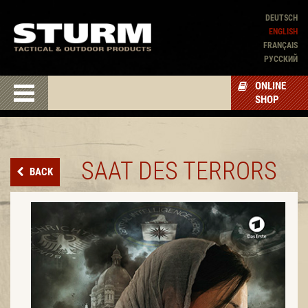
DEUTSCH
ENGLISH
FRANÇAIS
PУССКИЙ
ONLINE
SHOP
SAAT DES TERRORS
BACK