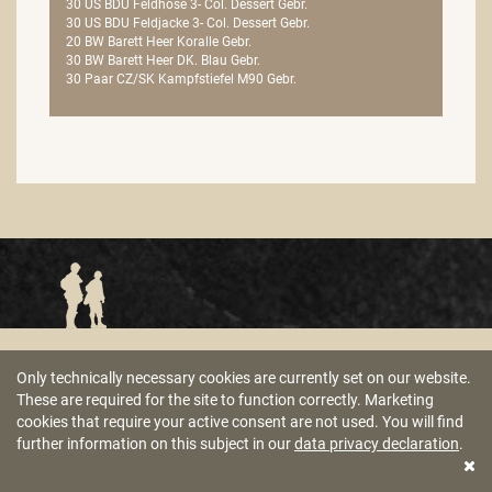
30 US BDU Feldhose 3- Col. Dessert Gebr.
30 US BDU Feldjacke 3- Col. Dessert Gebr.
20 BW Barett Heer Koralle Gebr.
30 BW Barett Heer DK. Blau Gebr.
30 Paar CZ/SK Kampfstiefel M90 Gebr.
WHISTLEBLOWING CENTRE
TERMS AND CONDITIONS OF SALE
Only technically necessary cookies are currently set on our website.
These are required for the site to function correctly. Marketing
LEGAL NOTE
DATA PRIVACY DECLARATION
cookies that require your active consent are not used. You will find
further information on this subject in our
data privacy declaration
.
© 2021 – STURM