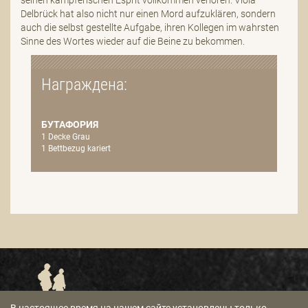
Delbrück hat also nicht nur einen Mord aufzuklären, sondern
auch die selbst gestellte Aufgabe, ihren Kollegen im wahrsten
Sinne des Wortes wieder auf die Beine zu bekommen.
Награждена:
БУТАФОРИЯ
1 Decke Grau
1 Bettbezug kariert