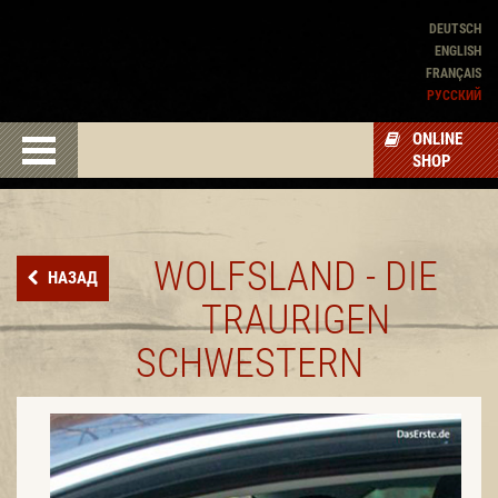
DEUTSCH
ENGLISH
FRANÇAIS
PУССКИЙ
ONLINE
SHOP
WOLFSLAND - DIE
НАЗАД
TRAURIGEN
SCHWESTERN