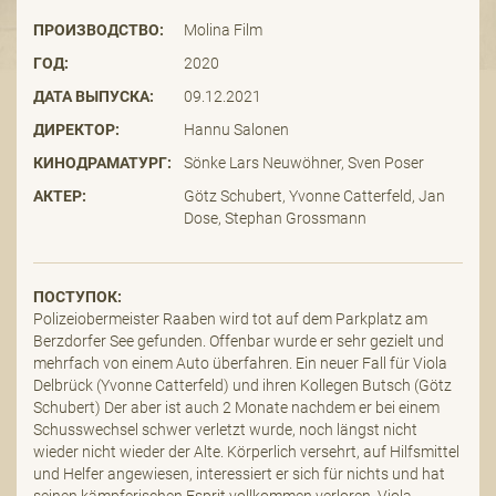
ПРОИЗВОДСТВО:
Molina Film
ГОД:
2020
ДАТА ВЫПУСКА:
09.12.2021
ДИРЕКТОР:
Hannu Salonen
КИНОДРАМАТУРГ:
Sönke Lars Neuwöhner, Sven Poser
АКТЕР:
Götz Schubert, Yvonne Catterfeld, Jan
Dose, Stephan Grossmann
ПОСТУПОК:
Polizeiobermeister Raaben wird tot auf dem Parkplatz am
Berzdorfer See gefunden. Offenbar wurde er sehr gezielt und
mehrfach von einem Auto überfahren. Ein neuer Fall für Viola
Delbrück (Yvonne Catterfeld) und ihren Kollegen Butsch (Götz
Schubert) Der aber ist auch 2 Monate nachdem er bei einem
Schusswechsel schwer verletzt wurde, noch längst nicht
wieder nicht wieder der Alte. Körperlich versehrt, auf Hilfsmittel
und Helfer angewiesen, interessiert er sich für nichts und hat
seinen kämpferischen Esprit vollkommen verloren. Viola